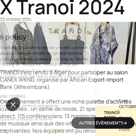
X Tranoï 2024
22 octobre 2024
TRANOÏ s’est rendu à Alger pour participer au salon
CANEX WKND, organisé par African Export-Import
Bank (Afreximbank).
1 - 4
Cet événement a offert une riche palette d'activités
OCTOBR
culturelles : un défilé de mode, 21 spectacles en
|
TRANOÏ
direct, 115 conférenciers, 13 masterclass, un concert
PARIS
PALAIS
de musique ainsi que des vitrines gastronomiques
AUTRES ÉVÈNEMENTS➔
BRONGNI
PARIS
captivantes. Nos équipes ont pu rencontrer les 20